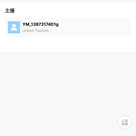
主播
YM_1397317401g
United Tourism