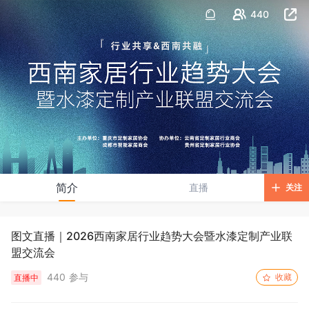
440
简介
直播
关注
图文直播｜2026西南家居行业趋势大会暨水漆定制产业联
盟交流会
440 参与
收藏
直播中