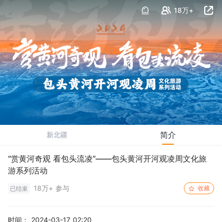
18万+
简介
新北疆
“赏黄河奇观 看包头流凌”——包头黄河开河观凌周文化旅
游系列活动
18万+ 参与
收藏
已结束
时间：
2024-03-17 02:20