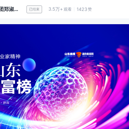
直播 | 2024山东创富榜已出炉！魏桥集团郑淑良家族登顶，300位企业家创富值破1.92万亿元
3.5万+
1423
赞
观看
已结束