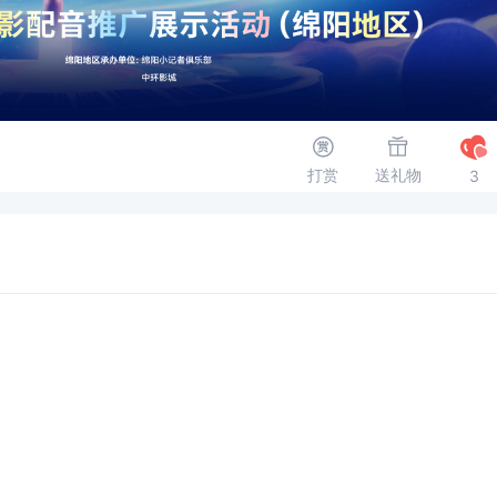
打赏
送礼物
3