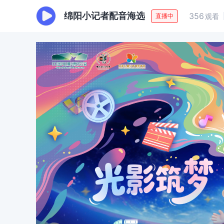
绵阳小记者配音海选
356
直播中
观看