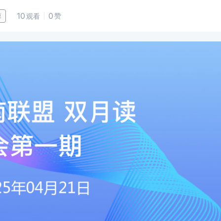
10
0
赞
束
观看