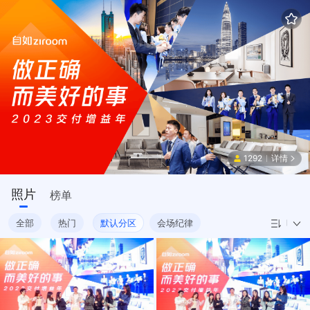
1292
详情
照片
榜单
全部
热门
默认分区
会场纪律