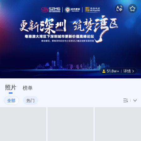
51.8w+
详情
照片
榜单
全部
热门